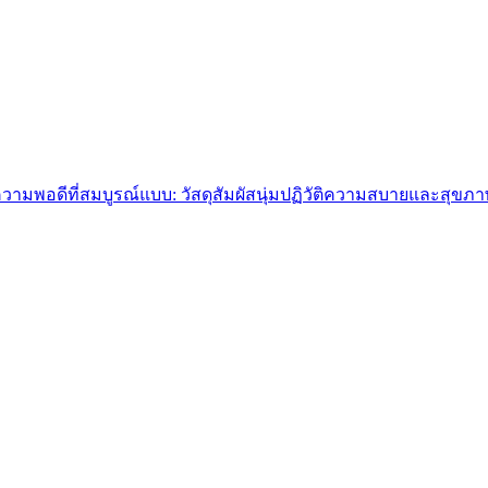
่ความพอดีที่สมบูรณ์แบบ: วัสดุสัมผัสนุ่มปฏิวัติความสบายและสุข