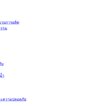
ะบวนการผลิต
กรรม
ดับ
น้ำ
พและความปลอดภัย