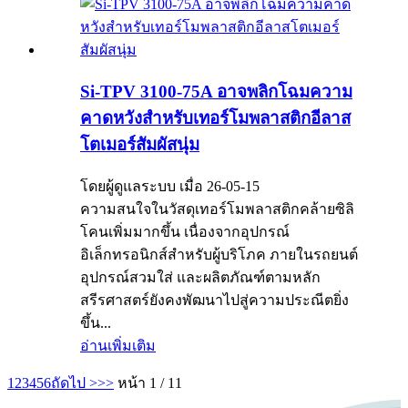
Si-TPV 3100-75A อาจพลิกโฉมความ
คาดหวังสำหรับเทอร์โมพลาสติกอีลาส
โตเมอร์สัมผัสนุ่ม
โดยผู้ดูแลระบบ เมื่อ 26-05-15
ความสนใจในวัสดุเทอร์โมพลาสติกคล้ายซิลิ
โคนเพิ่มมากขึ้น เนื่องจากอุปกรณ์
อิเล็กทรอนิกส์สำหรับผู้บริโภค ภายในรถยนต์
อุปกรณ์สวมใส่ และผลิตภัณฑ์ตามหลัก
สรีรศาสตร์ยังคงพัฒนาไปสู่ความประณีตยิ่ง
ขึ้น...
อ่านเพิ่มเติม
1
2
3
4
5
6
ถัดไป >
>>
หน้า 1 / 11