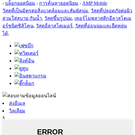
-
บล็อกยอดนิยม
-
การค้นหายอดนิยม
-
AMP Mobile
วัสดุที่เป็นมิตรต่อสิ่งแวดล้อมและสัมผัสนุ่ม
,
วัสดุที่ปลอดภัยต่อผิว
สวมใส่สบาย กันน้ำ
,
วัสดุขึ้นรูปนุ่ม
,
เทอร์โมพลาสติกอีลาสโตเม
อร์ชนิดซิลิโคน
,
วัสดุอีลาสโตเมอร์
,
วัสดุที่อ่อนนุ่มและยืดหยุ่น
ได้
,
ส่งอีเมล
วิลเลียม
x