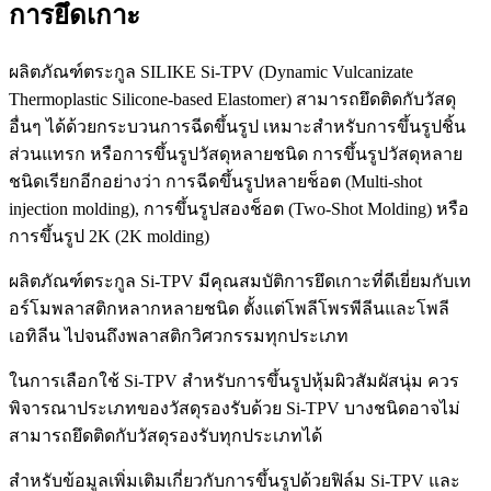
การยึดเกาะ
ผลิตภัณฑ์ตระกูล SILIKE Si-TPV (Dynamic Vulcanizate
Thermoplastic Silicone-based Elastomer) สามารถยึดติดกับวัสดุ
อื่นๆ ได้ด้วยกระบวนการฉีดขึ้นรูป เหมาะสำหรับการขึ้นรูปชิ้น
ส่วนแทรก หรือการขึ้นรูปวัสดุหลายชนิด การขึ้นรูปวัสดุหลาย
ชนิดเรียกอีกอย่างว่า การฉีดขึ้นรูปหลายช็อต (Multi-shot
injection molding), การขึ้นรูปสองช็อต (Two-Shot Molding) หรือ
การขึ้นรูป 2K (2K molding)
ผลิตภัณฑ์ตระกูล Si-TPV มีคุณสมบัติการยึดเกาะที่ดีเยี่ยมกับเท
อร์โมพลาสติกหลากหลายชนิด ตั้งแต่โพลีโพรพีลีนและโพลี
เอทิลีน ไปจนถึงพลาสติกวิศวกรรมทุกประเภท
ในการเลือกใช้ Si-TPV สำหรับการขึ้นรูปหุ้มผิวสัมผัสนุ่ม ควร
พิจารณาประเภทของวัสดุรองรับด้วย Si-TPV บางชนิดอาจไม่
สามารถยึดติดกับวัสดุรองรับทุกประเภทได้
สำหรับข้อมูลเพิ่มเติมเกี่ยวกับการขึ้นรูปด้วยฟิล์ม Si-TPV และ