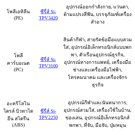
อุปกรณ์ออกกำลังกาย, แว่นตา,
โพลีเอทิลีน
ซีรี่ส์ Si-
ด้ามแปรงสีฟัน, บรรจุภัณฑ์เครื่อง
(PE)
TPV3420
สำอาง
สินค้ากีฬา, สายรัดข้อมือแบบสวม
ใส่, อุปกรณ์อิเล็กทรอนิกส์แบบพก
พา, ตัวเรือนอุปกรณ์ธุรกิจ,
โพลี
ซีรี่ส์ Si-
อุปกรณ์ทางการแพทย์, เครื่องมือ
คาร์บอเนต
TPV3100
(PC)
ช่างและเครื่องมือไฟฟ้า,
โทรคมนาคม และเครื่องจักร
ธุรกิจ
อุปกรณ์กีฬาและนันทนาการ,
อะคริโลไน
อุปกรณ์สวมใส่, เครื่องใช้ในบ้าน,
ไตรล์ บิวทาได
ซีรี่ส์ Si-
TPV2250
ของเล่น, อุปกรณ์อิเล็กทรอนิกส์
อีน สไตรีน
(ABS)
พกพา, ที่จับ, มือจับ, ปุ่มหมุน