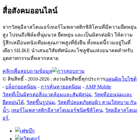
สื่อสังคมออนไลน์
จากวัสดุอีลาสโตเมอร์เทอร์โมพลาสติกซิลิโคนที่มีความยืดหยุ่น
สูง ไปจนถึงฟิล์มที่นุ่มนวล ยืดหยุ่น และเป็นมิตรต่อผิว ให้ความ
รู้สึกเหมือนหนังเทียมคุณภาพสูงที่ยั่งยืน ทั้งหมดนี้รวมอยู่ในที่
เดียว SILIKE นำเสนอวิสัยทัศน์และโซลูชันแห่งอนาคตสำหรับ
อุตสาหกรรมที่หลากหลาย
คลิกเพื่อสอบถามข้อมูล
© ลิขสิทธิ์ - 2010-2026 : สงวนลิขสิทธิ์ทุกประการ
แผนผังเว็บไซต์
-
บล็อกยอดนิยม
-
การค้นหายอดนิยม
-
AMP Mobile
วัสดุที่เป็นมิตรต่อสิ่งแวดล้อมและสัมผัสนุ่ม
,
วัสดุที่อ่อนนุ่มและ
ยืดหยุ่นได้
,
วัสดุขึ้นรูปนุ่ม
,
วัสดุที่ปลอดภัยต่อผิว สวมใส่สบาย กัน
น้ำ
,
เทอร์โมพลาสติกอีลาสโตเมอร์ชนิดซิลิโคน
,
วัสดุอีลาสโตเม
อร์
,