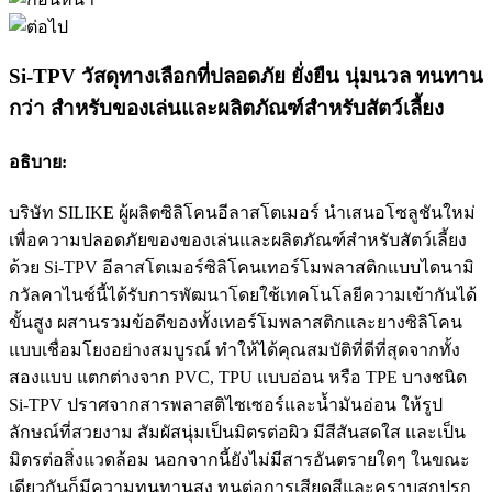
Si-TPV วัสดุทางเลือกที่ปลอดภัย ยั่งยืน นุ่มนวล ทนทาน
กว่า สำหรับของเล่นและผลิตภัณฑ์สำหรับสัตว์เลี้ยง
อธิบาย:
บริษัท SILIKE ผู้ผลิตซิลิโคนอีลาสโตเมอร์ นำเสนอโซลูชันใหม่
เพื่อความปลอดภัยของของเล่นและผลิตภัณฑ์สำหรับสัตว์เลี้ยง
ด้วย Si-TPV อีลาสโตเมอร์ซิลิโคนเทอร์โมพลาสติกแบบไดนามิ
กวัลคาไนซ์นี้ได้รับการพัฒนาโดยใช้เทคโนโลยีความเข้ากันได้
ขั้นสูง ผสานรวมข้อดีของทั้งเทอร์โมพลาสติกและยางซิลิโคน
แบบเชื่อมโยงอย่างสมบูรณ์ ทำให้ได้คุณสมบัติที่ดีที่สุดจากทั้ง
สองแบบ แตกต่างจาก PVC, TPU แบบอ่อน หรือ TPE บางชนิด
Si-TPV ปราศจากสารพลาสติไซเซอร์และน้ำมันอ่อน ให้รูป
ลักษณ์ที่สวยงาม สัมผัสนุ่มเป็นมิตรต่อผิว มีสีสันสดใส และเป็น
มิตรต่อสิ่งแวดล้อม นอกจากนี้ยังไม่มีสารอันตรายใดๆ ในขณะ
เดียวกันก็มีความทนทานสูง ทนต่อการเสียดสีและคราบสกปรก