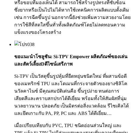
หรือขอบที่มองเห็นได้ สามารถใช้สร้างรูปทรงที่ซับซ้อน
ซึ่งยากหรือเป็นไปไม่ได้หากใช้เทคนิคการผลิตแบบดั้งเดิม
เช่น การฉีดขึ้นรูป นอกจากนี้ยังช่วยเพิ่มความสวยงามโดย
การใช้สีที่สดใสขึ้นทั่วทั้งผลิตภัณฑ์โดยไม่ลดทอนความ
แข็งแรงของโครงสร้าง
ขอแนะนำโซลูชัน: Si-TPV Empower ผลิตภัณฑ์ของเล่น
และสัตว์เลี้ยง
D
ดีไซน์
เสรีภาพ
Si-TPV เป็นวัสดุขึ้นรูปหุ้มที่ยืดหยุ่นชนิดใหม่ ที่ผสานข้อดี
ของเมทริกซ์ TPU และโดเมนที่กระจายตัวของยางซิลิโค
นวัลคาไนซ์ มีคุณสมบัติเด่นคือ ขึ้นรูปง่าย ทนต่อการ
เสียดสีและคราบสกปรกได้ดีเยี่ยม พร้อมทั้งให้สัมผัสที่นุ่ม
นวลยาวนาน ปลอดภัย เป็นมิตรต่อสิ่งแวดล้อม รีไซเคิลได้
และยึดเกาะกับ PA, PP, PC และ ABS ได้ดีเยี่ยม…
เมื่อเปรียบเทียบกับ PVC, TPU ชนิดอ่อนส่วนใหญ่ และ
TPE แล้ว Si-TPV ไม่มีส่วนผสมของสารเพิ่มความยืดหยุ่น