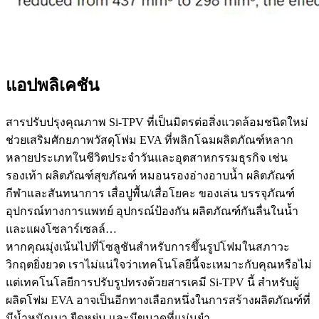
แอปพลิเคชัน
สารปรับปรุงคุณภาพ Si-TPV ที่เป็นมิตรต่อสิ่งแวดล้อมชนิดใหม่
ช่วยเสริมศักยภาพวัสดุโฟม EVA ที่พลิกโฉมผลิตภัณฑ์หลาก
หลายประเภทในชีวิตประจำวันและอุตสาหกรรมธุรกิจ เช่น
รองเท้า ผลิตภัณฑ์สุขภัณฑ์ หมอนรองอ่างอาบน้ำ ผลิตภัณฑ์
กีฬาและสันทนาการ เสื่อปูพื้น/เสื่อโยคะ ของเล่น บรรจุภัณฑ์
อุปกรณ์ทางการแพทย์ อุปกรณ์ป้องกัน ผลิตภัณฑ์กันลื่นในน้ำ
และแผงโซลาร์เซลล์…
หากคุณมุ่งเน้นไปที่โซลูชันสำหรับการขึ้นรูปโฟมในสภาวะ
วิกฤตยิ่งยวด เราไม่แน่ใจว่าเทคโนโลยีนี้จะเหมาะกับคุณหรือไม่
แต่เทคโนโลยีการปรับรูปทรงด้วยสารเคมี Si-TPV นี้ สำหรับผู้
ผลิตโฟม EVA อาจเป็นอีกทางเลือกหนึ่งในการสร้างผลิตภัณฑ์ที่
มีน้ำหนักเบา ยืดหยุ่น และมีขนาดที่แม่นยำ