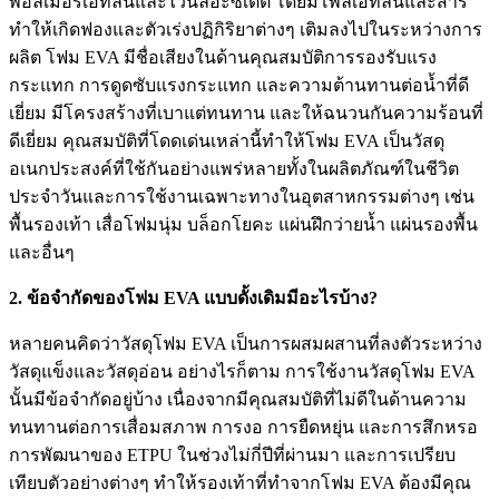
พอลิเมอร์เอทิลีนและไวนิลอะซิเตต โดยมีโพลีเอทิลีนและสาร
ทำให้เกิดฟองและตัวเร่งปฏิกิริยาต่างๆ เติมลงไปในระหว่างการ
ผลิต โฟม EVA มีชื่อเสียงในด้านคุณสมบัติการรองรับแรง
กระแทก การดูดซับแรงกระแทก และความต้านทานต่อน้ำที่ดี
เยี่ยม มีโครงสร้างที่เบาแต่ทนทาน และให้ฉนวนกันความร้อนที่
ดีเยี่ยม คุณสมบัติที่โดดเด่นเหล่านี้ทำให้โฟม EVA เป็นวัสดุ
อเนกประสงค์ที่ใช้กันอย่างแพร่หลายทั้งในผลิตภัณฑ์ในชีวิต
ประจำวันและการใช้งานเฉพาะทางในอุตสาหกรรมต่างๆ เช่น
พื้นรองเท้า เสื่อโฟมนุ่ม บล็อกโยคะ แผ่นฝึกว่ายน้ำ แผ่นรองพื้น
และอื่นๆ
2. ข้อจำกัดของโฟม EVA แบบดั้งเดิมมีอะไรบ้าง?
หลายคนคิดว่าวัสดุโฟม EVA เป็นการผสมผสานที่ลงตัวระหว่าง
วัสดุแข็งและวัสดุอ่อน อย่างไรก็ตาม การใช้งานวัสดุโฟม EVA
นั้นมีข้อจำกัดอยู่บ้าง เนื่องจากมีคุณสมบัติที่ไม่ดีในด้านความ
ทนทานต่อการเสื่อมสภาพ การงอ การยืดหยุ่น และการสึกหรอ
การพัฒนาของ ETPU ในช่วงไม่กี่ปีที่ผ่านมา และการเปรียบ
เทียบตัวอย่างต่างๆ ทำให้รองเท้าที่ทำจากโฟม EVA ต้องมีคุณ