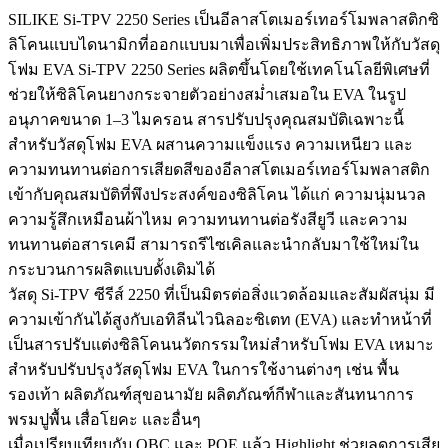
SILIKE Si-TPV 2250 Series เป็นอีลาสโตเมอร์เทอร์โมพลาสติกซิ
ลิโคนแบบไดนามิกที่ออกแบบมาเพื่อเพิ่มประสิทธิภาพให้กับวัสดุ
โฟม EVA Si-TPV 2250 Series ผลิตขึ้นโดยใช้เทคโนโลยีพิเศษที่
ช่วยให้ซิลิโคนยางกระจายตัวอย่างสม่ำเสมอใน EVA ในรูป
อนุภาคขนาด 1–3 ไมครอน สารปรับปรุงคุณสมบัติเฉพาะนี้
สำหรับวัสดุโฟม EVA ผสานความแข็งแรง ความเหนียว และ
ความทนทานต่อการเสียดสีของอีลาสโตเมอร์เทอร์โมพลาสติก
เข้ากับคุณสมบัติที่พึงประสงค์ของซิลิโคน ได้แก่ ความนุ่มนวล
ความรู้สึกเหมือนผ้าไหม ความทนทานต่อรังสียูวี และความ
ทนทานต่อสารเคมี สามารถรีไซเคิลและนำกลับมาใช้ใหม่ใน
กระบวนการผลิตแบบดั้งเดิมได้
วัสดุ Si-TPV ซีรีส์ 2250 ที่เป็นมิตรต่อสิ่งแวดล้อมและสัมผัสนุ่ม มี
ความเข้ากันได้สูงกับเอทิลีนไวนิลอะซิเตท (EVA) และทำหน้าที่
เป็นสารปรับแต่งซิลิโคนนวัตกรรมใหม่สำหรับโฟม EVA เหมาะ
สำหรับปรับปรุงวัสดุโฟม EVA ในการใช้งานต่างๆ เช่น พื้น
รองเท้า ผลิตภัณฑ์สุขอนามัย ผลิตภัณฑ์กีฬาและสันทนาการ
พรมปูพื้น เสื่อโยคะ และอื่นๆ
เมื่อเปรียบเทียบกับ OBC และ POE แล้ว Highlight ช่วยลดการเสีย