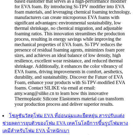
based elastomer that serves as a high-performance modifier
for EVA foam. By introducing Si-TPV modifier into EVA
foam materials, and leveraging chemical foaming technology,
manufacturers can create microporous EVA foams with
significant advantages: environmental sustainability, low
thermal shrinkage, no chemical migration, and adjustable
foaming ratios. This innovation streamlines the production
process, resulting in energy savings while improving the
mechanical properties of EVA foam. Si-TPV reduces the
presence of residual foaming agents, minimizes foam pore
sizes, and achieves an ideal balance of low density, high
resilience, excellent wear resistance, and reduced thermal
shrinkage. Additionally, it enhances the color vibrancy of
EVA foams, driving improvements in comfort, aesthetics,
durability, and sustainability. Discover the Future of EVA
Foam, enhance your products with Si-TPV-modified EVA
foams. Contact SILIKE via email at email:
amy.wang@silike.cn to learn how this innovative
Thermoplastic Silicone Elastomers material can transform
your production process and deliver superior results.
โซลูชันวัสดุโฟม EVA ที่อ่อนนุ่มและยืดหยุ่น สารปรับแต่ง
ช่วยลดการยุบตัวของโฟม EVA เทคโนโลยีการขึ้นรูปโฟมทาง
เคมีสำหรับโฟม EVA น้ำหนักเบา