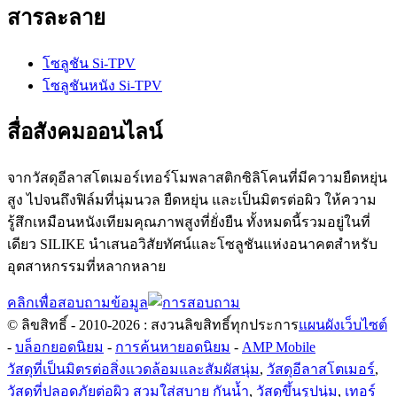
สารละลาย
โซลูชัน Si-TPV
โซลูชันหนัง Si-TPV
สื่อสังคมออนไลน์
จากวัสดุอีลาสโตเมอร์เทอร์โมพลาสติกซิลิโคนที่มีความยืดหยุ่น
สูง ไปจนถึงฟิล์มที่นุ่มนวล ยืดหยุ่น และเป็นมิตรต่อผิว ให้ความ
รู้สึกเหมือนหนังเทียมคุณภาพสูงที่ยั่งยืน ทั้งหมดนี้รวมอยู่ในที่
เดียว SILIKE นำเสนอวิสัยทัศน์และโซลูชันแห่งอนาคตสำหรับ
อุตสาหกรรมที่หลากหลาย
คลิกเพื่อสอบถามข้อมูล
© ลิขสิทธิ์ - 2010-2026 : สงวนลิขสิทธิ์ทุกประการ
แผนผังเว็บไซต์
-
บล็อกยอดนิยม
-
การค้นหายอดนิยม
-
AMP Mobile
วัสดุที่เป็นมิตรต่อสิ่งแวดล้อมและสัมผัสนุ่ม
,
วัสดุอีลาสโตเมอร์
,
วัสดุที่ปลอดภัยต่อผิว สวมใส่สบาย กันน้ำ
,
วัสดุขึ้นรูปนุ่ม
,
เทอร์