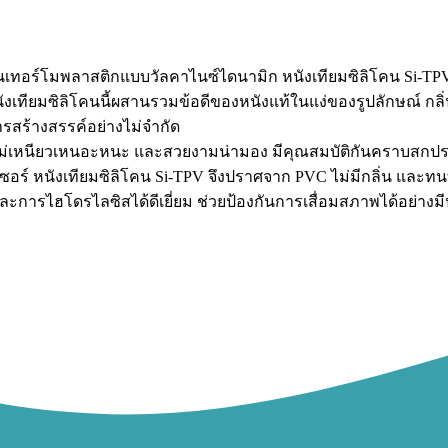
นเทอร์โมพลาสติกแบบวัลคาไนซ์ไดนามิก หนังเทียมซิลิโคน Si-TPV 
งเทียมซิลิโคนนี้ผสานรวมข้อดีของหนังแท้ในแง่ของรูปลักษณ์ กลิ่น
สร้างสรรค์อย่างไม่จำกัด
มนวล ไม่เหนียวเหนอะหนะ และสวยงามน่ามอง มีคุณสมบัติกันคราบส
์ หนังเทียมซิลิโคน Si-TPV จึงปราศจาก PVC ไม่มีกลิ่น และทนทา
ี และการไฮโดรไลซิสได้ดีเยี่ยม ช่วยป้องกันการเสื่อมสภาพได้อย่