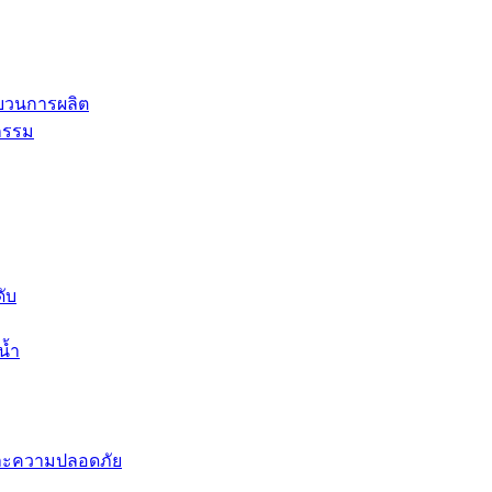
ะบวนการผลิต
กรรม
ดับ
น้ำ
พและความปลอดภัย